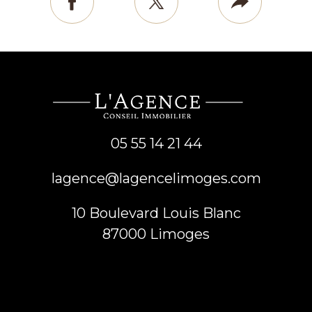
facebook
twitter
Plus
de
parta
05 55 14 21 44
lagence@lagencelimoges.com
10 Boulevard Louis Blanc
87000
limoges