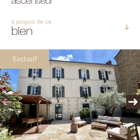
ascenseur
à propos de ce
bien
Exclusif
Plus d'informations
financières
Plus de
détails