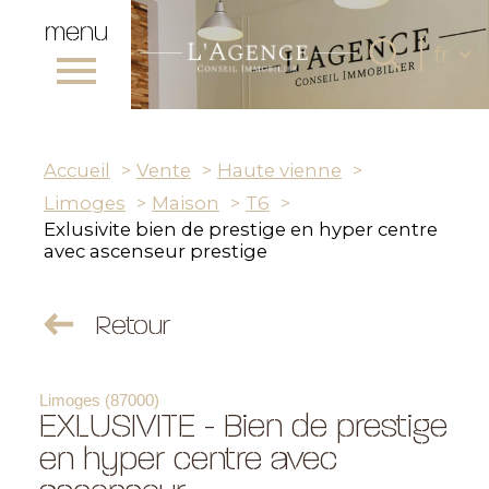
menu
Lang
fr
Langue
0
Accueil
fr
Accueil
Vente
Haute vienne
Limoges
Maison
T6
Exlusivite bien de prestige en hyper centre
avec ascenseur prestige
Retour
Limoges (87000)
EXLUSIVITE - Bien de prestige
en hyper centre avec