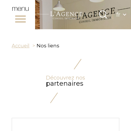
menu
Lang
fr
Langue
0
Accueil
fr
Accueil
Nos liens
Découvrez nos
partenaires