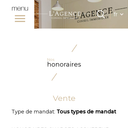
menu
Lang
fr
Langue
0
Accueil
fr
Nos
honoraires
Vente
Type de mandat:
Tous types de mandat