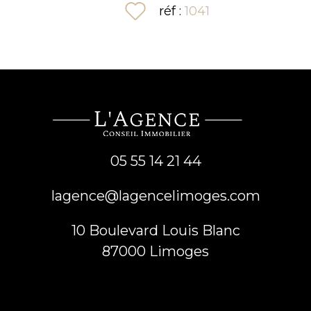
sélectionner
réf :
1041
05 55 14 21 44
lagence@lagencelimoges.com
10 Boulevard Louis Blanc
87000
limoges