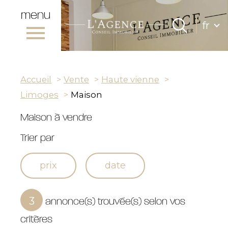
menu
Lang
fr
Langue
0
Accueil
fr
Accueil
Vente
Haute vienne
Limoges
Maison
Maison à vendre
Trier par
prix
date
annonce(s) trouvée(s) selon vos
3
critères