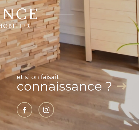
r
Adhérents
taire
et si on faisait
connaissance ?
rtenaires
Admin
Politique RGPD
Cookies