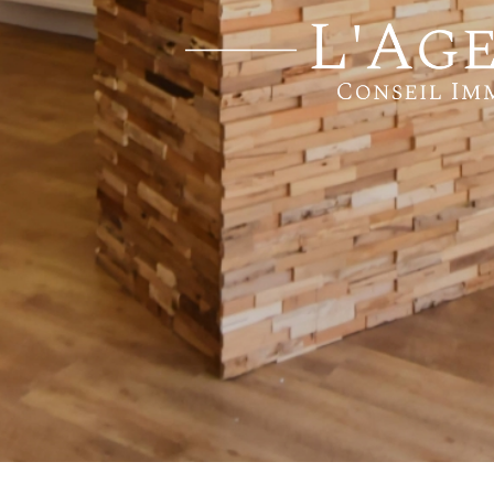
 21 44
Se connecte
e@lagencelimoges.com
evard Louis Blanc
espace proprié
limoges
wered by Google
Nos honoraires
Plan du site
Mentions légales
Pa