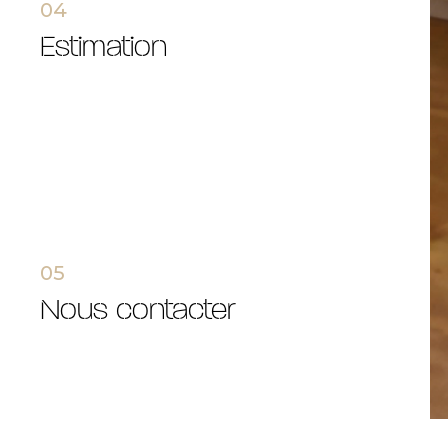
04
estimation
05 55 14
lagenc
10 Boul
05
87000
nous contacter
© 2022
Tous droits réservés
Traduction po