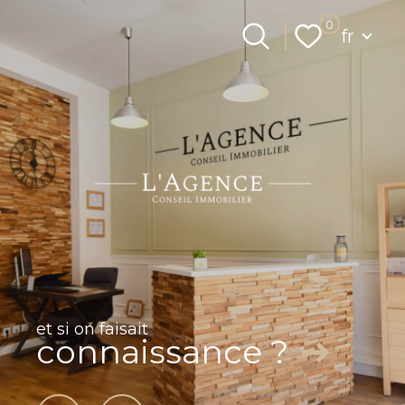
Langue
0
fr
Langue
0
Accueil
fr
et si on faisait
connaissance ?