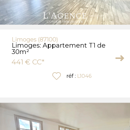
Limoges (87100)
Limoges: Appartement T1 de
30m²
441 €
CC*
sélectionner
réf :
L1046