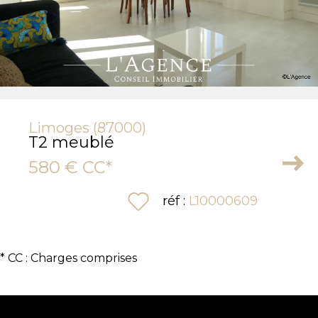
Limoges (87000)
T2 meublé
580 €
CC*
sélectionner
réf :
L10000609
* CC : Charges comprises