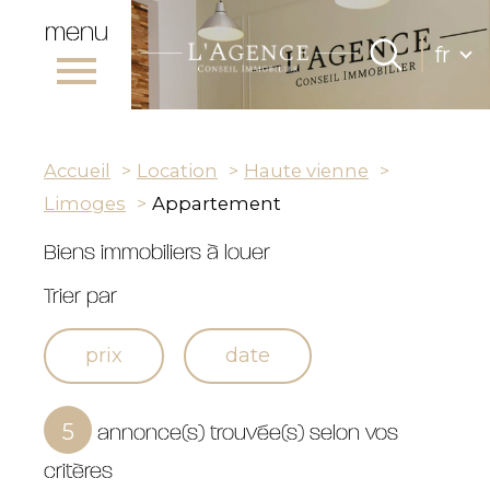
menu
Lang
fr
Langue
0
Accueil
fr
Accueil
Location
Haute vienne
Limoges
Appartement
Biens immobiliers à louer
Trier par
prix
date
annonce(s) trouvée(s) selon vos
5
critères