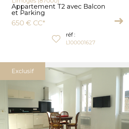
Limoges (87000)
Appartement T2 avec Balcon
et Parking
650 €
CC*
réf :
sélectionner
L100001627
Exclusif