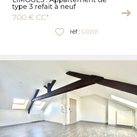
type 3 refait à neuf
700 €
CC*
sélectionner
réf :
G0201