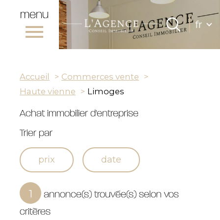
menu
Lang
fr
Langue
0
Accueil
fr
Accueil
Commerces vente
Haute vienne
Limoges
Achat immobilier d'entreprise
Trier par
prix
date
annonce(s) trouvée(s) selon vos
1
critères