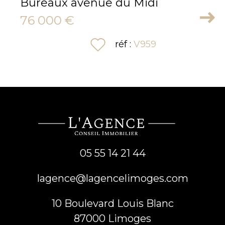
Bureaux avenue du Midi
76 000 €
sélectionner
réf :
V959
05 55 14 21 44
lagence@lagencelimoges.com
10 Boulevard Louis Blanc
87000
limoges