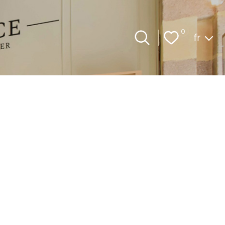
Langue
0
fr