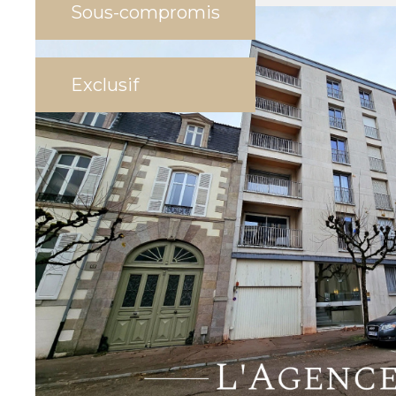
Sous-compromis
Exclusif
Limoges (87000)
Bureaux avenue du Midi