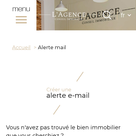
menu
Lang
fr
Langue
0
Accueil
fr
Accueil
Alerte mail
Créer une
alerte e-mail
Vous n'avez pas trouvé le bien immobilier
que vous cherchiez ?