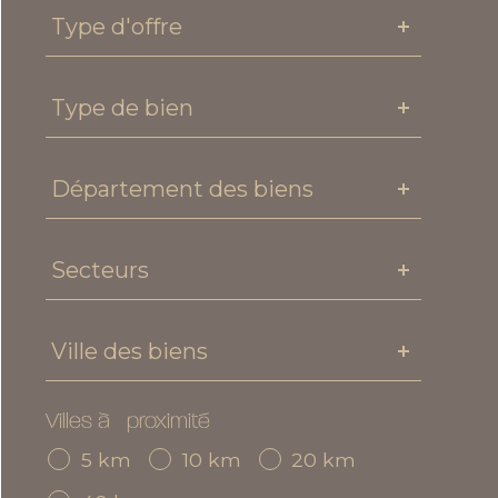
Type
Type d'offre
d'offre
Type
Type de bien
de
bien
Département
Département des biens
des
biens
Secteurs
Secteurs
Ville
Ville des biens
des
biens
Villes à proximité
5 km
10 km
20 km