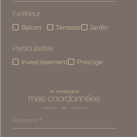
chambres
Extérieur
max
Balcon
Terrasse
Jardin
Particularites
Investissement
Prestige
Je renseigne
mes coordonnées
Prénom
*